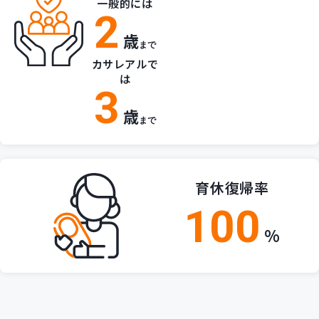
一般的には
2
歳
まで
カサレアルで
は
3
歳
まで
育休復帰率
100
%