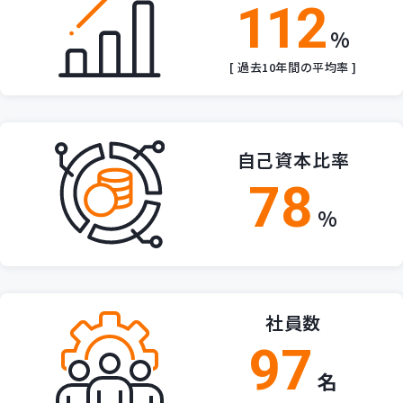
112
%
[ 過去10年間の平均率 ]
自己資本比率
78
%
社員数
97
名