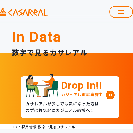
採用情報TOP
In Data
会社紹介資料
よくある質問
数字で見るカサレアル
募集職種
働くメリット
社員紹介
Drop In!!
数字で見るカサレアル
Entry
カジュアル面談実施中
求人一覧・エントリー
カサレアルが少しでも気になった方は
まずはお気軽にカジュアル面談へ！
TOP
採用情報
数字で見るカサレアル