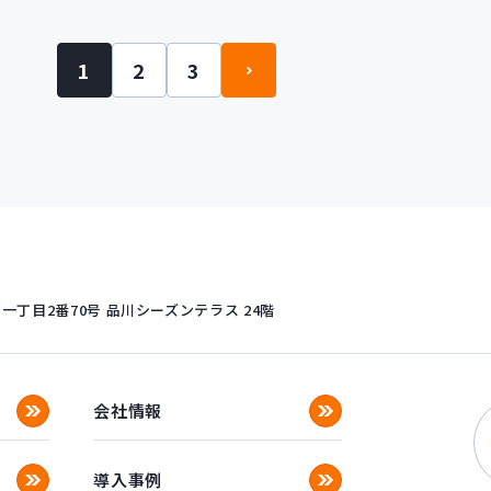
ジ
1
2
3
丁目2番70号
品川シーズンテラス 24階
会社情報
導入事例