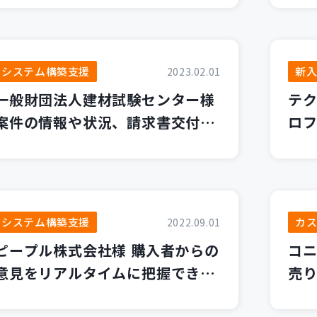
「デジタル人材」への一歩～
が
システム構築支援
新
2023.02.01
一般財団法人建材試験センター様
テク
案件の情報や状況、請求書交付な
ロフ
ど顧客と共有できる管理システム
作り
た
システム構築支援
カ
2022.09.01
ピープル株式会社様 購入者からの
コニ
意見をリアルタイムに把握できる
売り
Webアンケートシステム
ソ