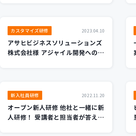
カスタマイズ研修
2023.04.10
アサヒビジネスソリューションズ
株式会社様 アジャイル開発へのシ
フトに向けた社内文化の変革 ～D
evOpsの学びがもたらす開発現場
のマインドチェンジ～
新入社員研修
2022.11.20
オープン新人研修 他社と一緒に新
人研修！ 受講者と担当者が答える
カサレアルオープン新人研修って