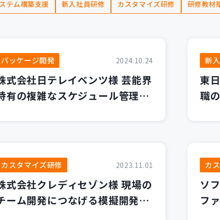
ステム構築支援
新入社員研修
カスタマイズ研修
研修教材
パッケージ開発
新
2024.10.24
株式会社日テレイベンツ様 芸能界
東日
特有の複雑なスケジュール管理を
職
「モデスケ」で解決！
ーク
を
カスタマイズ研修
カ
2023.11.01
株式会社クレディセゾン様 現場の
ソフ
チーム開発につなげる模擬開発プ
ファ
ロジェクト ～当事者意識が支える
指し