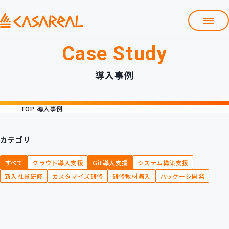
Case Study
TOP
カサレアルについて
導入事例
会社情報
サービス
TOP
導入事例
プロダクト開発支援
クラウド導入支援
Git導入支援
カテゴリ
システム構築支援
すべて
クラウド導入支援
Git導入支援
システム構築支援
研修サービス
新入社員研修
カスタマイズ研修
研修教材購入
パッケージ開発
定型コース
新入社員コース
カスタマイズコース
教材購入