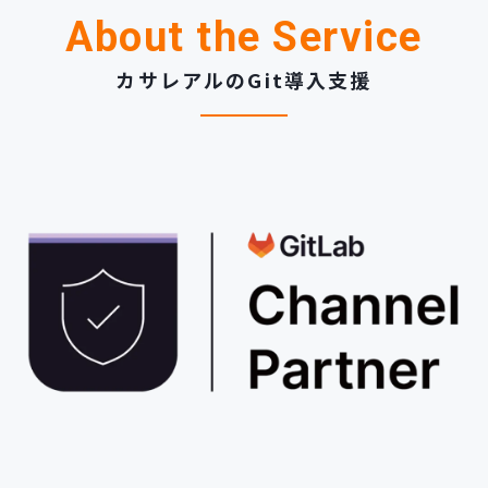
新規開発サービス
About the Service
パッケージ開発
カサレアルのGit導入支援
導入事例
イベント・セミナー
ニュース
採用情報
Contact