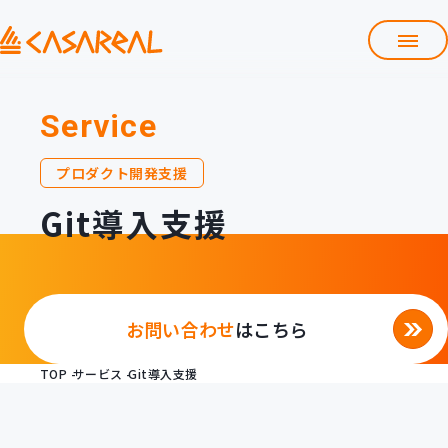
TOP
Service
カサレアルについて
会社情報
プロダクト開発支援
サービス
Git導入支援
プロダクト開発支援
クラウド導入支援
Git導入支援
システム構築支援
お問い合わせ
はこちら
研修サービス
定型コース
新入社員コース
TOP
サービス
Git導入支援
カスタマイズコース
教材購入