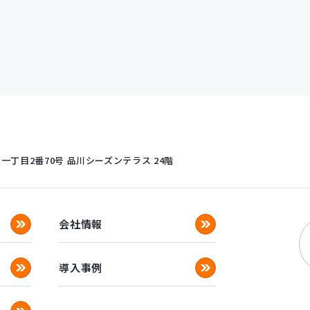
丁目2番70号
品川シーズンテラス 24階
会社情報
導入事例