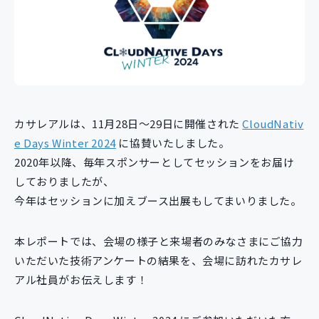
新規開発サービス
パッケージ開発
導入事例
イベント・セミナー
ニュース
カサレアルは、11月28日～29日に開催された
CloudNativ
採用情報
e Days Winter 2024
に協賛いたしました。
2020年以降、毎年スポンサーとしてセッションをお届け
Contact
しておりましたが、
今年はセッションに加えブース出展もしてまいりました。
本レポートでは、会場の様子と来場者のみなさまにご協力
いただいた技術アンケートの結果を、会場に訪れたカサレ
アル社員がお伝えします！