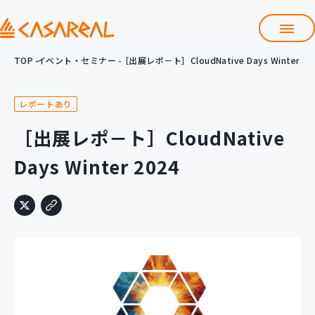
TOP
イベント・セミナー
［出展レポ－ト］CloudNative Days Winter 20
TOP
カサレアルについて
レポートあり
会社情報
サービス
［出展レポ－ト］CloudNative
プロダクト開発支援
Days Winter 2024
クラウド導入支援
Git導入支援
システム構築支援
研修サービス
定型コース
新入社員コース
カスタマイズコース
教材購入