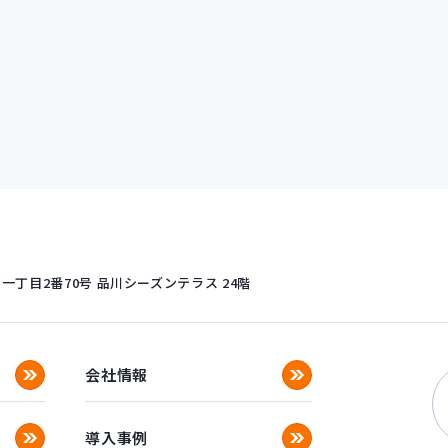
丁目2番70号
品川シーズンテラス 24階
会社情報
導入事例