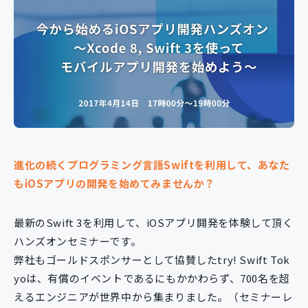
新規開発サービス
パッケージ開発
導入事例
イベント・セミナー
ニュース
採用情報
Contact
進化の続くプログラミング言語Swiftを利用して、あなた
もiOSアプリの開発を始めてみませんか？
最新のSwift 3を利用して、iOSアプリ開発を体験して頂く
ハンズオンセミナーです。
弊社もゴールドスポンサーとして協賛したtry! Swift Tok
yoは、有償のイベントであるにもかかわらず、700名を超
えるエンジニアが世界中から集まりました。（セミナーレ