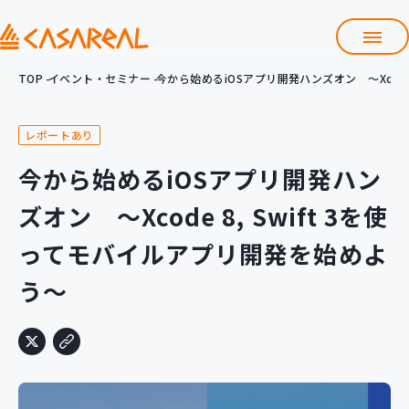
TOP
イベント・セミナー
今から始めるiOSアプリ開発ハンズオン ～Xcode
TOP
カサレアルについて
レポートあり
会社情報
サービス
今から始めるiOSアプリ開発ハン
プロダクト開発支援
ズオン ～Xcode 8, Swift 3を使
クラウド導入支援
Git導入支援
ってモバイルアプリ開発を始めよ
システム構築支援
う～
研修サービス
定型コース
新入社員コース
カスタマイズコース
教材購入