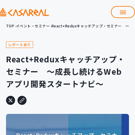
TOP
イベント・セミナー
React+Reduxキャッチアップ・セミナー ～
TOP
カサレアルについて
レポートあり
会社情報
サービス
React+Reduxキャッチアップ・
プロダクト開発支援
セミナー ～成長し続けるWeb
クラウド導入支援
Git導入支援
アプリ開発スタートナビ～
システム構築支援
研修サービス
定型コース
新入社員コース
カスタマイズコース
教材購入