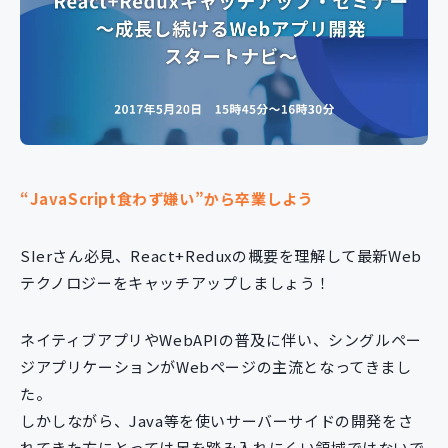
新規開発サービス
パッケージ開発
導入事例
イベント・セミナー
ニュース
採用情報
“JavaScript食わず嫌い”から卒業しよう
Contact
SIerさん必見、React+Reduxの概要を理解して最新Web
テクノロジーをキャッチアップしましょう！
ネイティブアプリやWebAPIの普及に伴い、シングルペー
ジアプリケーションがWebページの主流となってきまし
た。
しかしながら、Java等を使いサーバーサイドの開発をさ
れてきた方にとっては足を踏み入れにくい領域ではないで