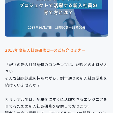
新規開発サービス
パッケージ開発
導入事例
イベント・セミナー
ニュース
採用情報
2018年度新入社員研修コースご紹介セミナー
Contact
「現状の新入社員研修のコンテンツは、現場との乖離が大
きい」
そんな課題認識を持ちながら、例年通りの新入社員研修を
続けていませんか？
カサレアルでは、配属後にすぐに活躍できるエンジニアを
育てるための新入社員研修を提供しております。
疑似クラウド環境にて、アジャイルベースの開発ワークシ