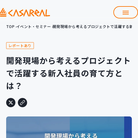
TOP
イベント・セミナー
開発現場から考えるプロジェクトで活躍する新入
TOP
カサレアルについて
レポートあり
会社情報
サービス
開発現場から考えるプロジェクト
プロダクト開発支援
で活躍する新入社員の育て方と
クラウド導入支援
Git導入支援
は？
システム構築支援
研修サービス
定型コース
新入社員コース
カスタマイズコース
教材購入