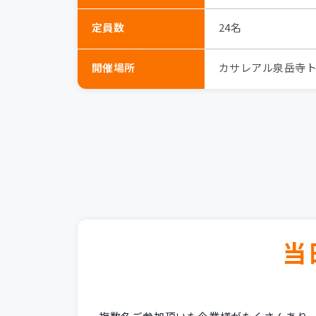
定員数
24名
開催場所
カサレアル泉岳寺
当