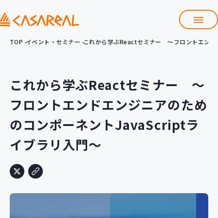
TOP
イベント・セミナー
これから学ぶReactセミナー ～フロントエンドエ
TOP
カサレアルについて
会社情報
これから学ぶReactセミナー ～
サービス
フロントエンドエンジニアのため
プロダクト開発支援
クラウド導入支援
Git導入支援
のコンポーネントJavaScriptラ
イブラリ入門～
システム構築支援
研修サービス
定型コース
新入社員コース
カスタマイズコース
教材購入