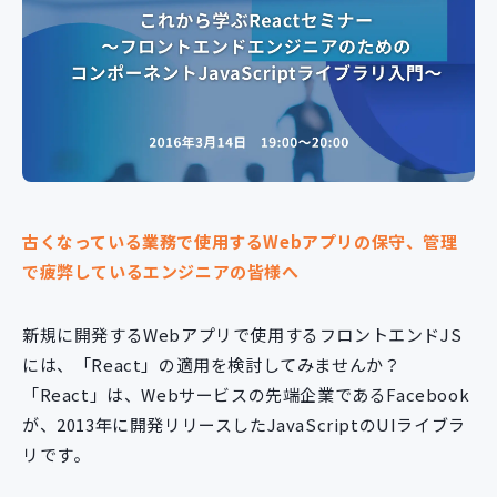
新規開発サービス
パッケージ開発
導入事例
イベント・セミナー
ニュース
採用情報
古くなっている業務で使用するWebアプリの保守、管理
Contact
で疲弊しているエンジニアの皆様へ
新規に開発するWebアプリで使用するフロントエンドJS
には、「React」の適用を検討してみませんか？
「React」は、Webサービスの先端企業であるFacebook
が、2013年に開発リリースしたJavaScriptのUIライブラ
リです。