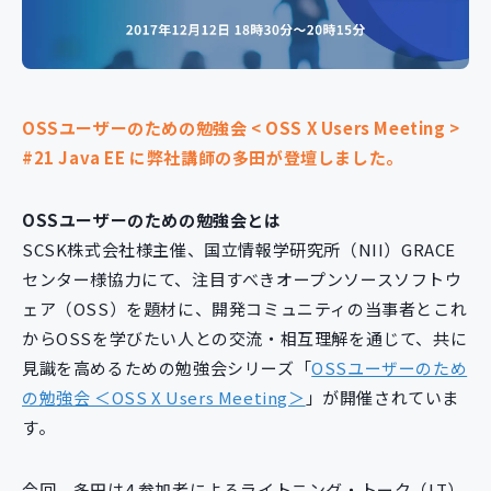
新規開発サービス
パッケージ開発
OSSユーザーのための勉強会 < OSS X Users Meeting >
導入事例
#21 Java EE に弊社講師の多田が登壇しました。
イベント・セミナー
ニュース
採用情報
OSSユーザーのための勉強会とは
SCSK株式会社様主催、国立情報学研究所（NII）GRACE
Contact
センター様協力にて、注目すべきオープンソースソフトウ
ェア（OSS）を題材に、開発コミュニティの当事者とこれ
からOSSを学びたい人との交流・相互理解を通じて、共に
見識を高めるための勉強会シリーズ「
OSSユーザーのため
の勉強会 ＜OSS X Users Meeting＞
」が開催されていま
す。
今回、多田は4.参加者によるライトニング・トーク（LT）