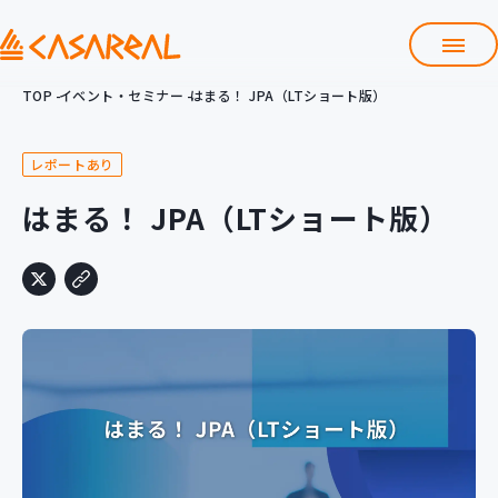
TOP
イベント・セミナー
はまる！ JPA（LTショート版）
TOP
カサレアルについて
レポートあり
会社情報
サービス
はまる！ JPA（LTショート版）
プロダクト開発支援
クラウド導入支援
Git導入支援
システム構築支援
研修サービス
定型コース
新入社員コース
カスタマイズコース
教材購入