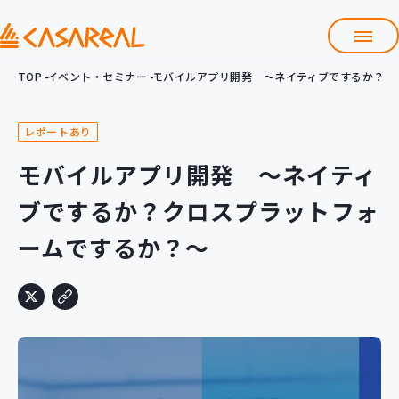
TOP
イベント・セミナー
モバイルアプリ開発 ～ネイティブでするか？ク
TOP
カサレアルについて
レポートあり
会社情報
サービス
モバイルアプリ開発 ～ネイティ
プロダクト開発支援
ブでするか？クロスプラットフォ
クラウド導入支援
Git導入支援
ームでするか？～
システム構築支援
研修サービス
定型コース
新入社員コース
カスタマイズコース
教材購入