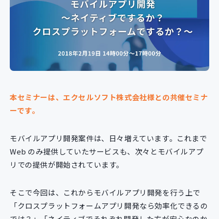
新規開発サービス
パッケージ開発
導入事例
イベント・セミナー
ニュース
採用情報
本セミナーは、エクセルソフト株式会社様との共催セミナ
ーです。
Contact
モバイルアプリ開発案件は、日々増えています。これまで
Web のみ提供していたサービスも、次々とモバイルアプ
リでの提供が開始されています。
そこで今回は、これからモバイルアプリ開発を行う上で
「クロスプラットフォームアプリ開発なら効率化できるの
では？」「ネイティブでそれぞれ開発した方が安心なのか