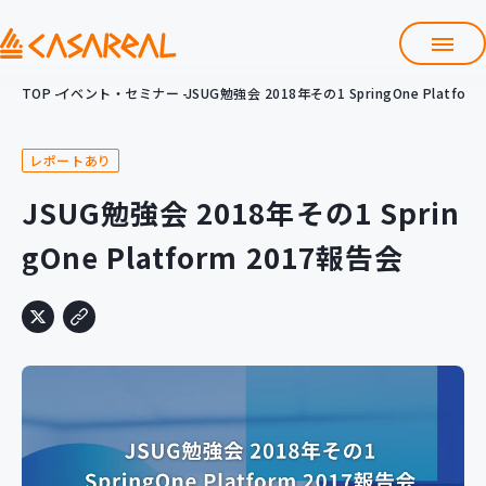
TOP
イベント・セミナー
JSUG勉強会 2018年その1 SpringOne Platfor
TOP
カサレアルについて
レポートあり
会社情報
サービス
JSUG勉強会 2018年その1 Sprin
プロダクト開発支援
gOne Platform 2017報告会
クラウド導入支援
Git導入支援
システム構築支援
研修サービス
定型コース
新入社員コース
カスタマイズコース
教材購入