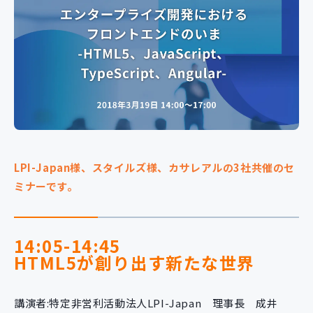
新規開発サービス
パッケージ開発
導入事例
イベント・セミナー
ニュース
採用情報
Contact
LPI-Japan様、スタイルズ様、カサレアルの3社共催のセ
ミナーです。
14:05-14:45
HTML5が創り出す新たな世界
講演者:特定非営利活動法人LPI-Japan 理事長 成井