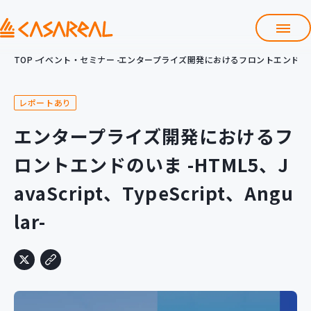
TOP
イベント・セミナー
エンタープライズ開発におけるフロントエンドのいま -HTM
TOP
カサレアルについて
レポートあり
会社情報
サービス
エンタープライズ開発におけるフ
プロダクト開発支援
ロントエンドのいま -HTML5、J
クラウド導入支援
Git導入支援
avaScript、TypeScript、Angu
システム構築支援
lar-
研修サービス
定型コース
新入社員コース
カスタマイズコース
教材購入