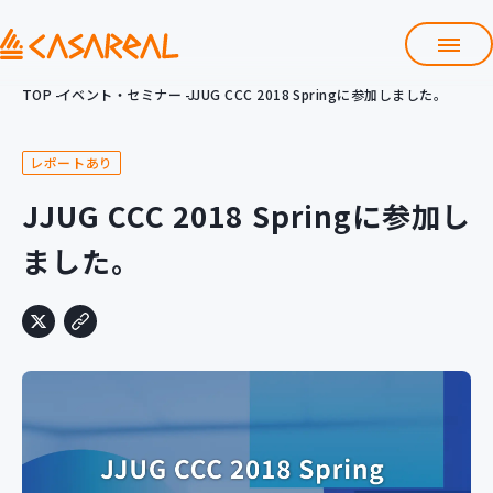
TOP
イベント・セミナー
JJUG CCC 2018 Springに参加しました。
TOP
カサレアルについて
レポートあり
会社情報
サービス
JJUG CCC 2018 Springに参加し
プロダクト開発支援
ました。
クラウド導入支援
Git導入支援
システム構築支援
研修サービス
定型コース
新入社員コース
カスタマイズコース
教材購入