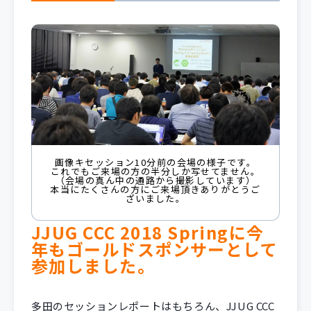
画像キセッション10分前の会場の様子です。
これでもご来場の方の半分しか写せてません。
（会場の真ん中の通路から撮影しています）
本当にたくさんの方にご来場頂きありがとうご
ざいました。
JJUG CCC 2018 Springに今
年もゴールドスポンサーとして
参加しました。
多田のセッションレポートはもちろん、JJUG CCC