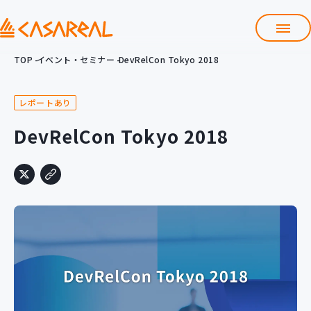
TOP
イベント・セミナー
DevRelCon Tokyo 2018
TOP
カサレアルについて
レポートあり
会社情報
サービス
DevRelCon Tokyo 2018
プロダクト開発支援
クラウド導入支援
Git導入支援
システム構築支援
研修サービス
定型コース
新入社員コース
カスタマイズコース
教材購入