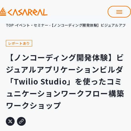
TOP
イベント・セミナー
【ノンコーディング開発体験】ビジュアルアプリケー
TOP
カサレアルについて
レポートあり
会社情報
サービス
【ノンコーディング開発体験】ビ
プロダクト開発支援
ジュアルアプリケーションビルダ
クラウド導入支援
Git導入支援
「Twilio Studio」を使ったコミ
システム構築支援
ュニケーションワークフロー構築
研修サービス
ワークショップ
定型コース
新入社員コース
カスタマイズコース
教材購入