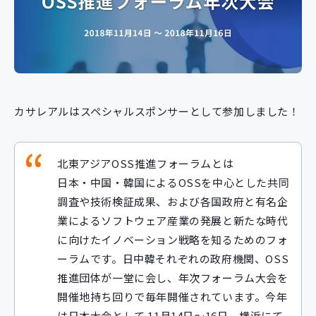
新規開発サービス
パッケージ開発
導入事例
イベント・セミナー
カサレアルはスペシャルスポンサーとして参加しました！
ニュース
採用情報
北東アジアOSS推進フォーラムとは
Contact
日本・中国・韓国によるOSSを中心とした共同
調査や技術検証成果、および各国政府と有名企
業によるソフトウェア産業の発展と新たな時代
に向けたイノベーション戦略を知るためのフォ
ーラムです。日中韓それぞれの政府機関、OSS
推進団体が一堂に会し、年次フォーラム大会を
開催地持ち回りで毎年開催されています。今年
は日本大会として 11月14日～16日、横浜にて