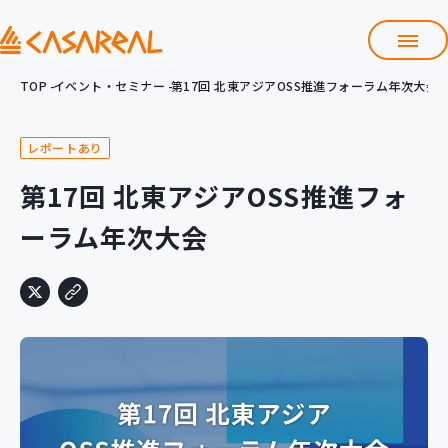
TOP
イベント・セミナー
第17回 北東アジアOSS推進フォーラム年次大会
TOP
カサレアルについて
レポートあり
会社情報
サービス
第17回 北東アジアOSS推進フォ
プロダクト開発支援
ーラム年次大会
クラウド導入支援
Git導入支援
システム構築支援
研修サービス
定型コース
新入社員コース
カスタマイズコース
教材購入