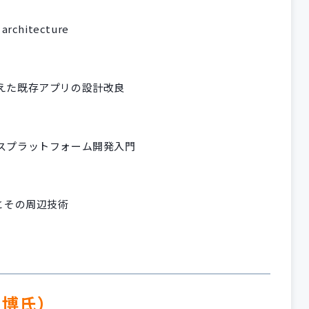
 architecture
reを踏まえた既存アプリの設計改良
たクロスプラットフォーム開発入門
wとその周辺技術
正博氏）