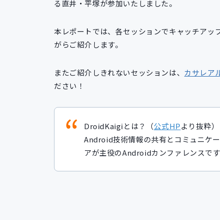
る直井・平塚が参加いたしました。
本レポートでは、各セッションでキャッチアッ
がらご紹介します。
またご紹介しきれないセッションは、
カサレア
ださい！
DroidKaigiとは？（
公式HP
より抜粋）
Android技術情報の共有とコミュニ
アが主役のAndroidカンファレンスで