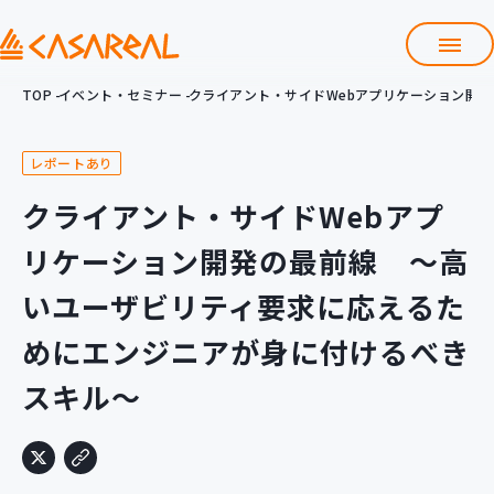
TOP
イベント・セミナー
クライアント・サイドWebアプリケーション開
TOP
カサレアルについて
レポートあり
会社情報
サービス
クライアント・サイドWebアプ
プロダクト開発支援
リケーション開発の最前線 ～高
クラウド導入支援
Git導入支援
いユーザビリティ要求に応えるた
システム構築支援
めにエンジニアが身に付けるべき
研修サービス
スキル～
定型コース
新入社員コース
カスタマイズコース
教材購入