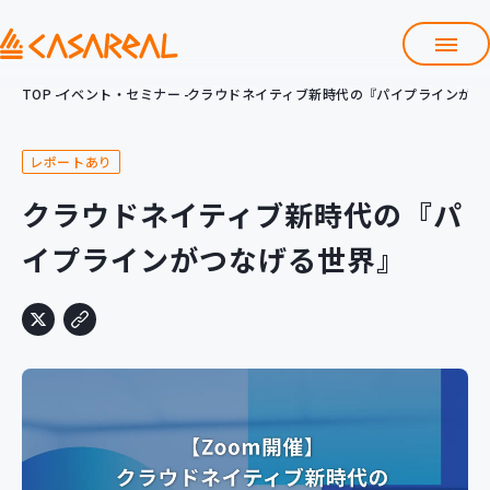
TOP
イベント・セミナー
クラウドネイティブ新時代の『パイプラインがつ
TOP
カサレアルについて
レポートあり
会社情報
サービス
クラウドネイティブ新時代の『パ
プロダクト開発支援
イプラインがつなげる世界』
クラウド導入支援
Git導入支援
システム構築支援
研修サービス
定型コース
新入社員コース
カスタマイズコース
教材購入