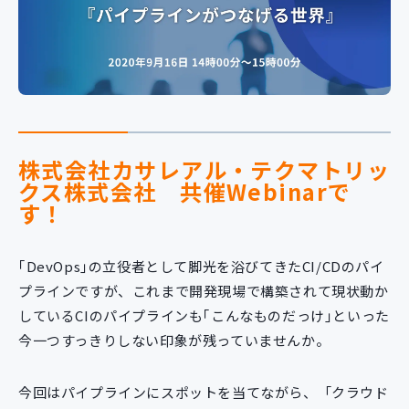
新規開発サービス
パッケージ開発
導入事例
イベント・セミナー
ニュース
株式会社カサレアル・テクマトリッ
採用情報
クス株式会社 共催Webinarで
す！
Contact
｢DevOps｣の立役者として脚光を浴びてきたCI/CDのパイ
プラインですが、これまで開発現場で構築されて現状動か
しているCIのパイプラインも｢こんなものだっけ｣といった
今一つすっきりしない印象が残っていませんか。
今回はパイプラインにスポットを当てながら、「クラウド