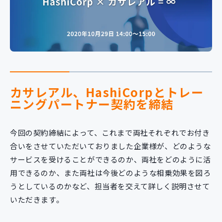
新規開発サービス
パッケージ開発
導入事例
イベント・セミナー
ニュース
カサレアル、HashiCorpとトレー
採用情報
ニングパートナー契約を締結
Contact
今回の契約締結によって、これまで両社それぞれでお付き
合いをさせていただいておりました企業様が、どのような
サービスを受けることができるのか、両社をどのように活
用できるのか、また両社は今後どのような相乗効果を図ろ
うとしているのかなど、担当者を交えて詳しく説明させて
いただきます。