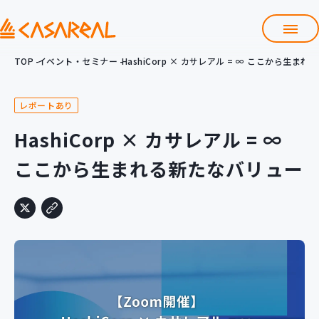
TOP
イベント・セミナー
HashiCorp × カサレアル = ∞ ここから生ま
TOP
カサレアルについて
レポートあり
会社情報
サービス
HashiCorp × カサレアル = ∞
プロダクト開発支援
ここから生まれる新たなバリュー
クラウド導入支援
Git導入支援
システム構築支援
研修サービス
定型コース
新入社員コース
カスタマイズコース
教材購入