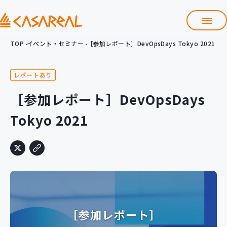
TOP
イベント・セミナー
［参加レポート］DevOpsDays Tokyo 2021
TOP
カサレアルについて
レポートあり
会社情報
サービス
［参加レポート］DevOpsDays
プロダクト開発支援
Tokyo 2021
クラウド導入支援
Git導入支援
システム構築支援
研修サービス
定型コース
新入社員コース
カスタマイズコース
教材購入