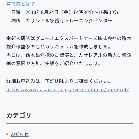
育て方とは？
新規開発サービス
日時：2018年8月24日（金）14時30分～16時30分
パッケージ開発
場所：カサレアル泉岳寺トレーニングセンター
導入事例
本新人研修はグロースエクスパートナーズ株式会社の鈴木
イベント・セミナー
雄介様監修のもとカリキュラムを作成しました。
ニュース
当日は、鈴木雄介様のご講演と、カサレアルの新人研修企
採用情報
画の意図や方針、実績をご紹介いたします。
Contact
詳細お申込みは、下記URLよりご確認ください。
https://www.casareal.co.jp/eventseminar/lineup/47
カテゴリ
お知らせ