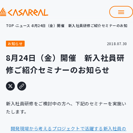
TOP
ニュース
8月24日（金）開催 新入社員研修ご紹介セミナーのお知ら
TOP
カサレアルについて
お知らせ
2018.07.30
会社情報
サービス
8月24日（金）開催 新入社員研
プロダクト開発支援
修ご紹介セミナーのお知らせ
クラウド導入支援
Git導入支援
システム構築支援
研修サービス
新入社員研修をご検討中の方へ、下記のセミナーを実施い
定型コース
新入社員コース
たします。
カスタマイズコース
教材購入
開発現場から考えるプロジェクトで活躍する新入社員の