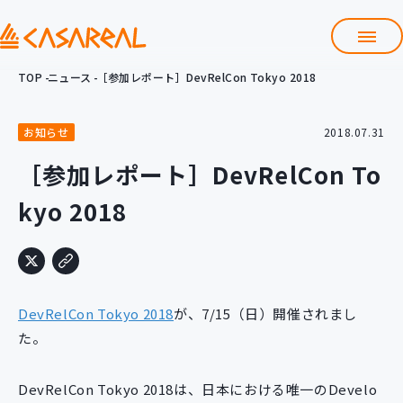
TOP
ニュース
［参加レポート］DevRelCon Tokyo 2018
TOP
カサレアルについて
お知らせ
2018.07.31
会社情報
サービス
［参加レポート］DevRelCon To
プロダクト開発支援
kyo 2018
クラウド導入支援
Git導入支援
システム構築支援
研修サービス
DevRelCon Tokyo 2018
が、7/15（日）開催されまし
定型コース
新入社員コース
た。
カスタマイズコース
教材購入
DevRelCon Tokyo 2018は、日本における唯一のDevelo