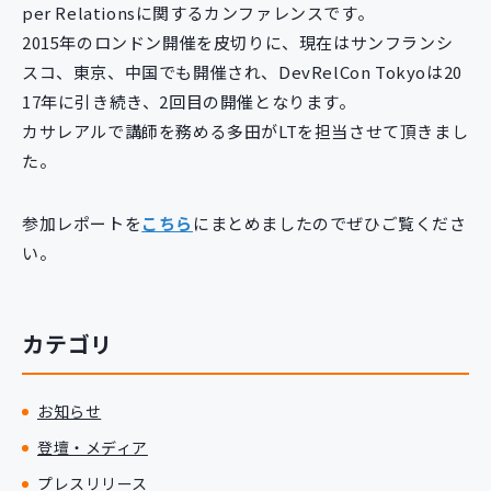
per Relationsに関するカンファレンスです。
新規開発サービス
2015年のロンドン開催を皮切りに、現在はサンフランシ
パッケージ開発
スコ、東京、中国でも開催され、DevRelCon Tokyoは20
17年に引き続き、2回目の開催となります。
カサレアルで講師を務める多田がLTを担当させて頂きまし
導入事例
イベント・セミナー
た。
ニュース
採用情報
参加レポートを
こちら
にまとめましたのでぜひご覧くださ
い。
Contact
カテゴリ
お知らせ
登壇・メディア
プレスリリース