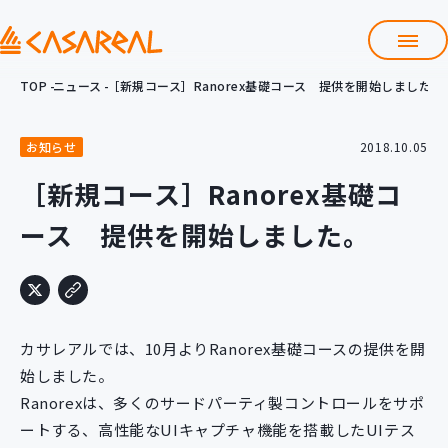
TOP
ニュース
［新規コース］Ranorex基礎コース 提供を開始しました。
TOP
カサレアルについて
お知らせ
2018.10.05
会社情報
サービス
［新規コース］Ranorex基礎コ
プロダクト開発支援
ース 提供を開始しました。
クラウド導入支援
Git導入支援
システム構築支援
研修サービス
カサレアルでは、10月よりRanorex基礎コースの提供を開
定型コース
新入社員コース
始しました。
Ranorexは、多くのサードパーティ製コントロールをサポ
カスタマイズコース
教材購入
ートする、高性能なUIキャプチャ機能を搭載したUIテス