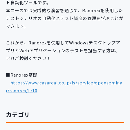
ト自動化ツールです。
新規開発サービス
本コースでは実践的な演習を通じて、Ranorexを使用した
パッケージ開発
テストシナリオの自動化とテスト資産の管理を学ぶことが
できます。
導入事例
イベント・セミナー
これから、Ranorexを使用してWindowsデスクトップア
ニュース
プリとWebアプリケーションのテストを担当する方は、
採用情報
ぜひご検討ください！
Contact
■Ranorex基礎
https://www.casareal.co.jp/ls/service/opensemina
r/ranorex/tr10
カテゴリ