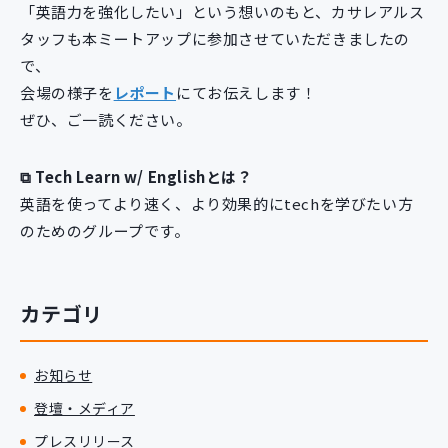
「英語力を強化したい」という想いのもと、カサレアルス
新規開発サービス
タッフも本ミートアップに参加させていただきましたの
パッケージ開発
で、
会場の様子を
レポート
にてお伝えします！
ぜひ、ご一読ください。
導入事例
イベント・セミナー
ニュース
⧉ Tech Learn w/ Englishとは？
採用情報
英語を使ってより速く、より効果的にtechを学びたい方
のためのグループです。
Contact
カテゴリ
お知らせ
登壇・メディア
プレスリリース