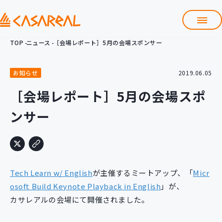
TOP
ニュース
［会場レポート］5月の会場スポンサー
TOP
カサレアルについて
お知らせ
2019.06.05
会社情報
サービス
［会場レポート］5月の会場スポ
プロダクト開発支援
ンサー
クラウド導入支援
Git導入支援
システム構築支援
研修サービス
Tech Learn w/ English
が主催するミートアップ、「
Micr
定型コース
新入社員コース
osoft Build Keynote Playback in English
」が、
カサレアルの会場にて開催されました。
カスタマイズコース
教材購入