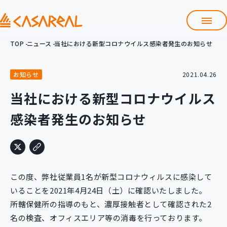
TOP
ニュース
当社における新型コロナウイルス感染者発生のお知らせ
TOP
カサレアルについて
お知らせ
2021.04.26
会社情報
サービス
当社における新型コロナウイルス
プロダクト開発支援
感染者発生のお知らせ
クラウド導入支援
Git導入支援
システム構築支援
研修サービス
この度、弊社従業員1名が新型コロナウィルスに感染して
定型コース
新入社員コース
いることを2021年4月24日（土）に確認いたしました。
所轄保健所の指導のもと、濃厚接触者として確認された2
カスタマイズコース
教材購入
名の検査、オフィスエリア等の消毒を行っております。