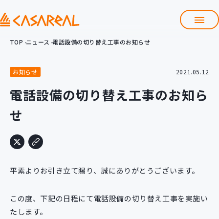
TOP
ニュース
電話設備の切り替え工事のお知らせ
TOP
カサレアルについて
お知らせ
2021.05.12
会社情報
サービス
電話設備の切り替え工事のお知ら
プロダクト開発支援
せ
クラウド導入支援
Git導入支援
システム構築支援
研修サービス
平素よりお引き立て賜り、誠にありがとうございます。
定型コース
新入社員コース
この度、下記の日程にて電話設備の切り替え工事を実施い
カスタマイズコース
教材購入
たします。