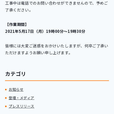
工事中は電話でのお問い合わせができませんので、予めご
新規開発サービス
了承ください。
パッケージ開発
【作業期間】
導入事例
2021年5月17日（月）19時00分～19時30分
イベント・セミナー
ニュース
皆様には大変ご迷惑をおかけいたしますが、何卒ご了承い
採用情報
ただけますようお願い申し上げます。
Contact
カテゴリ
お知らせ
登壇・メディア
プレスリリース