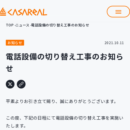
TOP
ニュース
電話設備の切り替え工事のお知らせ
TOP
カサレアルについて
お知らせ
2021.10.11
会社情報
サービス
電話設備の切り替え工事のお知ら
プロダクト開発支援
せ
クラウド導入支援
Git導入支援
システム構築支援
研修サービス
平素よりお引き立て賜り、誠にありがとうございます。
定型コース
新入社員コース
この度、下記の日程にて電話設備の切り替え工事を実施い
カスタマイズコース
教材購入
たします。