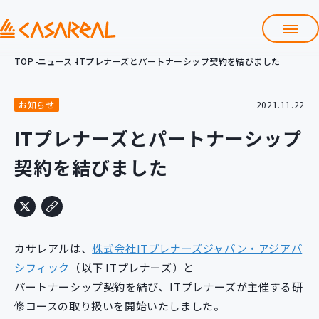
TOP
ニュース
ITプレナーズとパートナーシップ契約を結びました
TOP
カサレアルについて
お知らせ
2021.11.22
会社情報
サービス
ITプレナーズとパートナーシップ
プロダクト開発支援
契約を結びました
クラウド導入支援
Git導入支援
システム構築支援
研修サービス
カサレアルは、
株式会社ITプレナーズジャパン・アジアパ
定型コース
新入社員コース
シフィック
（以下 ITプレナーズ）と
パートナーシップ契約を結び、ITプレナーズが主催する研
カスタマイズコース
教材購入
修コースの取り扱いを開始いたしました。