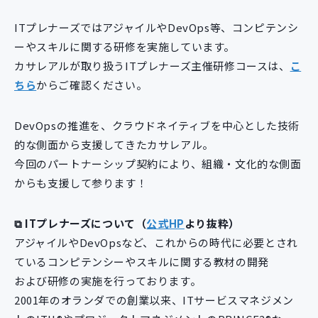
新規開発サービス
ITプレナーズではアジャイルやDevOps等、コンピテンシ
パッケージ開発
ーやスキルに関する研修を実施しています。
カサレアルが取り扱うITプレナーズ主催研修コースは、
こ
ちら
導入事例
からご確認ください。
イベント・セミナー
ニュース
DevOpsの推進を、クラウドネイティブを中心とした技術
採用情報
的な側面から支援してきたカサレアル。
今回のパートナーシップ契約により、組織・文化的な側面
Contact
からも支援して参ります！
⧉ ITプレナーズについて（
公式HP
より抜粋）
アジャイルやDevOpsなど、これからの時代に必要とされ
ているコンピテンシーやスキルに関する教材の開発
および研修の実施を行っております。
2001年のオランダでの創業以来、ITサービスマネジメン