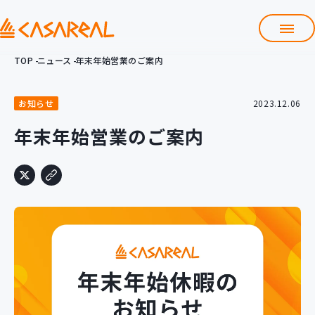
TOP
ニュース
年末年始営業のご案内
TOP
カサレアルについて
お知らせ
2023.12.06
会社情報
サービス
年末年始営業のご案内
プロダクト開発支援
クラウド導入支援
Git導入支援
システム構築支援
研修サービス
定型コース
新入社員コース
カスタマイズコース
教材購入