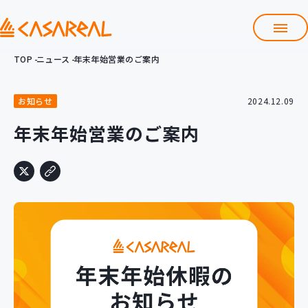
TOP
ニュース
年末年始営業のご案内
TOP
カサレアルについて
お知らせ
2024.12.09
会社情報
サービス
年末年始営業のご案内
プロダクト開発支援
クラウド導入支援
Git導入支援
システム構築支援
研修サービス
定型コース
新入社員コース
カスタマイズコース
教材購入