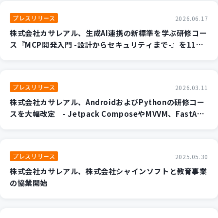
新規開発サービス
プレスリリース
2026.06.17
パッケージ開発
株式会社カサレアル、生成AI連携の新標準を学ぶ研修コー
ス『MCP開発入門 -設計からセキュリティまで-』を11月
より提供開始 ～AIエージェントのカスタマイズと安全な
導入事例
実装手法を2日間で集中習得～
イベント・セミナー
ニュース
プレスリリース
2026.03.11
採用情報
株式会社カサレアル、AndroidおよびPythonの研修コー
スを大幅改定 - Jetpack ComposeやMVVM、FastAPI/
Contact
Flaskなど、現代の開発現場の「最適解」を学ぶカリキュ
ラムへ -
プレスリリース
2025.05.30
株式会社カサレアル、株式会社シャインソフトと教育事業
の協業開始