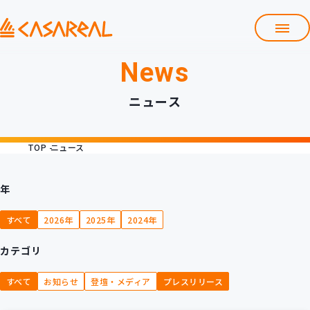
News
TOP
カサレアルについて
ニュース
会社情報
サービス
TOP
ニュース
プロダクト開発支援
クラウド導入支援
Git導入支援
年
システム構築支援
すべて
2026年
2025年
2024年
研修サービス
カテゴリ
定型コース
新入社員コース
すべて
お知らせ
登壇・メディア
プレスリリース
カスタマイズコース
教材購入