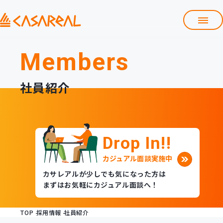
採用情報TOP
Members
会社紹介資料
よくある質問
社員紹介
募集職種
働くメリット
社員紹介
Drop In!!
数字で見るカサレアル
Entry
カジュアル面談実施中
求人一覧・エントリー
カサレアルが少しでも気になった方は
まずはお気軽にカジュアル面談へ！
TOP
採用情報
社員紹介