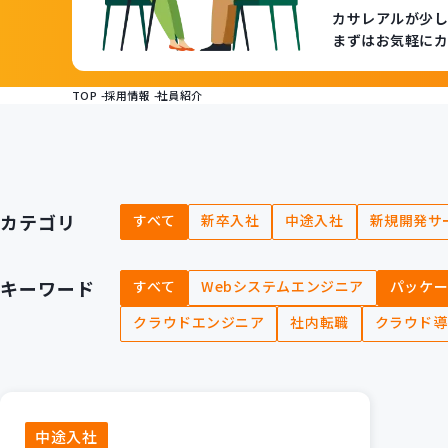
カサレアルが少
まずはお気軽にカ
TOP
採用情報
社員紹介
カテゴリ
すべて
新卒入社
中途入社
新規開発サ
キーワード
すべて
Webシステムエンジニア
パッケ
クラウドエンジニア
社内転職
クラウド導
中途入社