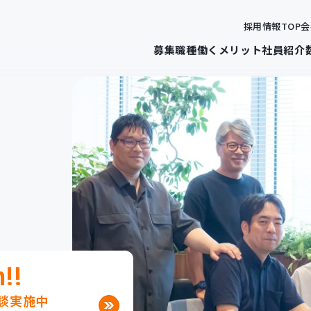
採用情報TOP
会
募集職種
働くメリット
社員紹介
!!
談実施中