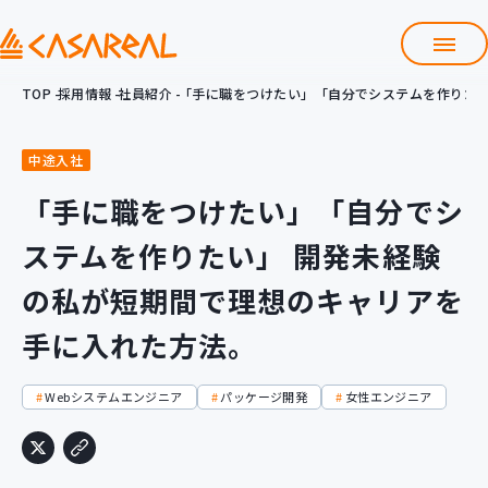
TOP
採用情報
社員紹介
「手に職をつけたい」「自分でシステムを作りたい
採用情報TOP
会社紹介資料
よくある質問
中途入社
「手に職をつけたい」「自分でシ
募集職種
ステムを作りたい」 開発未経験
働くメリット
社員紹介
の私が短期間で理想のキャリアを
数字で見るカサレアル
手に入れた方法。
Entry
求人一覧・エントリー
Webシステムエンジニア
パッケージ開発
女性エンジニア