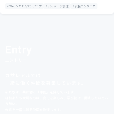
Webシステムエンジニア
パッケージ開発
女性エンジニア
Entry
エントリー
カサレアルでは
一緒に
働く仲間を募集しています。
私たちは、共に働く「仲間」を探しています。
経験よりも大切なのは、変化を楽しみ、
学び続け、挑戦したいとい
う想い。
未来を一緒に創る仲間を歓迎します。