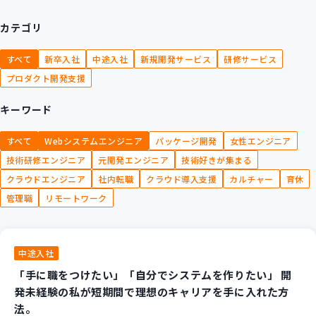
カテゴリ
すべて
新卒入社
中途入社
新規開発サービス
研修サービス
プロダクト開発支援
キーワード
すべて
Webシステムエンジニア
パッケージ開発
女性エンジニア
技術研修エンジニア
元開発エンジニア
技術好きが集まる
クラウドエンジニア
社内転職
クラウド導入支援
カルチャー
育休
管理職
リモートワーク
中途入社
「手に職をつけたい」「自分でシステムを作りたい」 開
発未経験の私が短期間で理想のキャリアを手に入れた方
法。