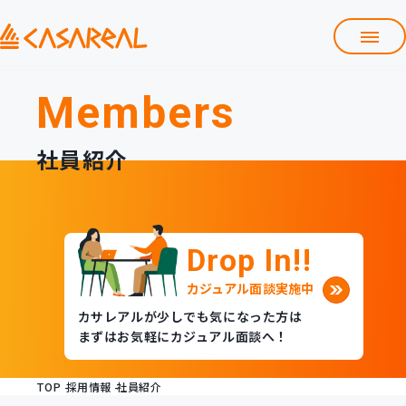
採用情報TOP
Members
会社紹介資料
よくある質問
社員紹介
募集職種
働くメリット
社員紹介
Drop In!!
数字で見るカサレアル
Entry
カジュアル面談実施中
求人一覧・エントリー
カサレアルが少しでも気になった方は
まずはお気軽にカジュアル面談へ！
TOP
採用情報
社員紹介