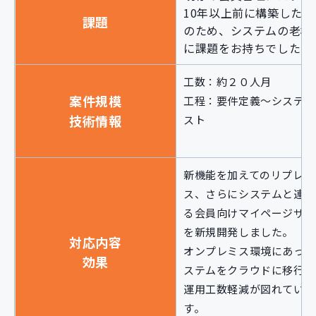
10年以上前に構築したも
課題
のため、システムの老朽
に課題をお持ちでした。
工数：約２０人月
案件規模
工程：要件定義～システム
技術情報
スト
新機能を加えてのリプレイ
ス、さらにシステムと連動
る会員向けマイページサイ
を新規開発しました。
対応内容
オンプレミス環境にあった
効果
ステムをクラウドに移行し
運用工数軽減が図れていま
す。