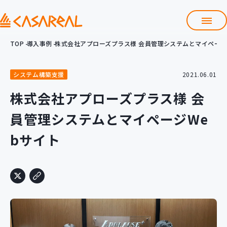
TOP
導入事例
株式会社アプローズプラス様 会員管理システムとマイページ
TOP
カサレアルについて
システム構築支援
2021.06.01
会社情報
サービス
株式会社アプローズプラス様 会
プロダクト開発支援
員管理システムとマイページWe
クラウド導入支援
Git導入支援
bサイト
システム構築支援
研修サービス
定型コース
新入社員コース
カスタマイズコース
教材購入