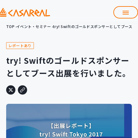
TOP
イベント・セミナー
try! Swiftのゴールドスポンサーとしてブース
TOP
カサレアルについて
レポートあり
会社情報
サービス
try! Swiftのゴールドスポンサー
プロダクト開発支援
としてブース出展を行いました。
クラウド導入支援
Git導入支援
システム構築支援
研修サービス
定型コース
新入社員コース
カスタマイズコース
教材購入