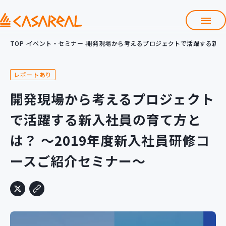
TOP
イベント・セミナー
開発現場から考えるプロジェクトで活躍する新入社
TOP
カサレアルについて
レポートあり
会社情報
サービス
開発現場から考えるプロジェクト
プロダクト開発支援
で活躍する新入社員の育て方と
クラウド導入支援
Git導入支援
は？ 〜2019年度新入社員研修コ
システム構築支援
ースご紹介セミナー〜
研修サービス
定型コース
新入社員コース
カスタマイズコース
教材購入