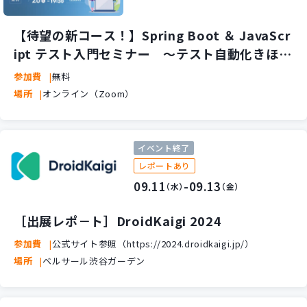
【待望の新コース！】Spring Boot ＆ JavaScr
ipt テスト入門セミナー ～テスト自動化きほん
のき～
参加費
無料
場所
オンライン（Zoom）
イベント終了
レポートあり
09.11
-09.13
（水）
（金）
［出展レポ－ト］DroidKaigi 2024
参加費
公式サイト参照（https://2024.droidkaigi.jp/）
場所
ベルサール渋谷ガーデン