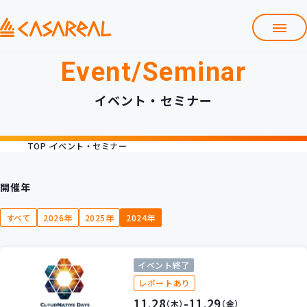
Event/Seminar
TOP
カサレアルについて
イベント・セミナー
会社情報
サービス
TOP
イベント・セミナー
プロダクト開発支援
クラウド導入支援
Git導入支援
開催年
システム構築支援
すべて
2026年
2025年
2024年
研修サービス
定型コース
新入社員コース
イベント終了
カスタマイズコース
教材購入
レポートあり
11.28
-11.29
（木）
（金）