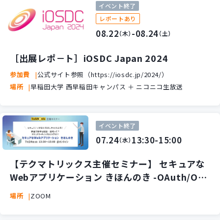
イベント終了
レポートあり
08.22
-08.24
（木）
（土）
［出展レポ－ト］iOSDC Japan 2024
参加費
公式サイト参照（https://iosdc.jp/2024/）
場所
早稲田大学 西早稲田キャンパス ＋ ニコニコ生放送
イベント終了
07.24
13:30-15:00
（水）
【テクマトリックス主催セミナー】 セキュアな
Webアプリケーション きほんのき -OAuth/OID
Cによる認証・認可、セキュリティ強化の方法-
場所
ZOOM