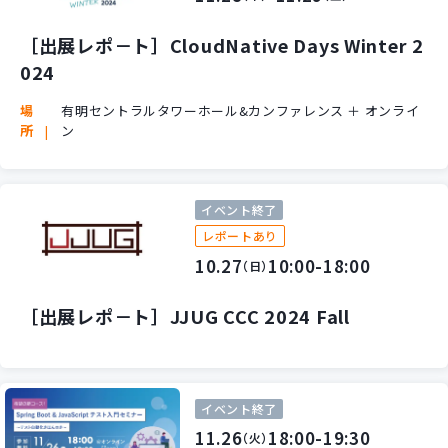
新規開発サービス
パッケージ開発
［出展レポ－ト］CloudNative Days Winter 2
024
場
有明セントラルタワーホール&カンファレンス ＋ オンライ
導入事例
所
ン
イベント・セミナー
ニュース
採用情報
イベント終了
レポートあり
Contact
10.27
10:00-18:00
（日）
［出展レポ－ト］JJUG CCC 2024 Fall
イベント終了
11.26
18:00-19:30
（火）