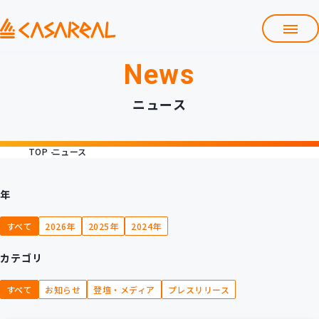
News
TOP
カサレアルについて
ニュース
会社情報
サービス
TOP
ニュース
プロダクト開発支援
クラウド導入支援
Git導入支援
年
システム構築支援
すべて
2026年
2025年
2024年
研修サービス
カテゴリ
定型コース
新入社員コース
すべて
お知らせ
登壇・メディア
プレスリリース
カスタマイズコース
教材購入