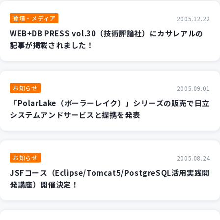
新規開発サービス
登壇・メディア
2005.12.22
パッケージ開発
WEB+DB PRESS vol.30（技術評論社）にカサレアルの
記事が掲載されました！
導入事例
イベント・セミナー
ニュース
お知らせ
2005.09.01
採用情報
「PolarLake（ポーラーレイク）」シリーズの販売で日立
システムアンドサービスと提携を発表
Contact
お知らせ
2005.08.24
JSFコース（Eclipse/Tomcat5/PostgreSQL活用実践開
発講座）開催決定！