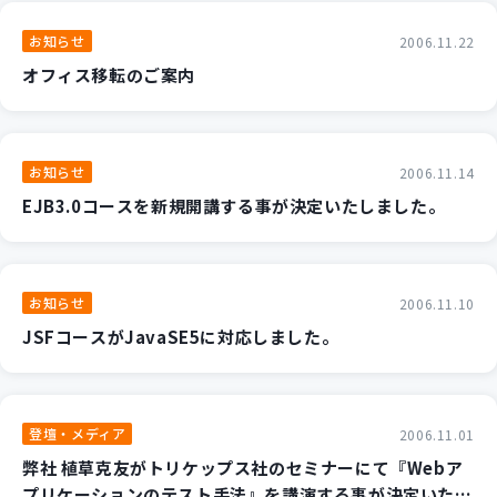
新規開発サービス
お知らせ
2006.11.22
パッケージ開発
オフィス移転のご案内
導入事例
イベント・セミナー
お知らせ
2006.11.14
ニュース
EJB3.0コースを新規開講する事が決定いたしました。
採用情報
Contact
お知らせ
2006.11.10
JSFコースがJavaSE5に対応しました。
登壇・メディア
2006.11.01
弊社 植草克友がトリケップス社のセミナーにて『Webア
プリケーションのテスト手法』を講演する事が決定いたし