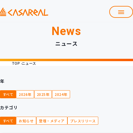
News
TOP
カサレアルについて
ニュース
会社情報
サービス
TOP
ニュース
プロダクト開発支援
クラウド導入支援
Git導入支援
年
システム構築支援
すべて
2026年
2025年
2024年
研修サービス
カテゴリ
定型コース
新入社員コース
すべて
お知らせ
登壇・メディア
プレスリリース
カスタマイズコース
教材購入