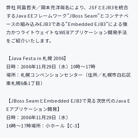
新規開発サービス
弊社 阿島哲夫／岡本充洋両名により、JSFとEJB3を統合
パッケージ開発
するJava EEフレームワーク"JBoss Seam"とコンテナベ
ースの組み込みEJB3である"Embedded EJB3"による強
力かつライトウェイトなWEBアプリケーション開発手法
導入事例
をご紹介いたします。
イベント・セミナー
ニュース
【Java Festa in 札幌 2006】
採用情報
日時：2006年11月29日（水）10時～17時
Contact
場所：札幌コンベンションセンター（住所／札幌市白石区
東札幌6条1丁目）
【JBoss SeamとEmbedded EJB3で見る次世代のJava E
Eアプリケーション開発】
日時：2006年11月29日（水）
16時～17時場所：小ホール【C-3】