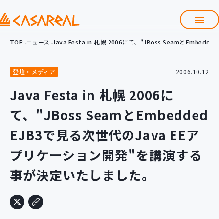
TOP
ニュース
Java Festa in 札幌 2006にて、"JBoss Seamと
TOP
カサレアルについて
登壇・メディア
2006.10.12
会社情報
サービス
Java Festa in 札幌 2006に
プロダクト開発支援
て、"JBoss SeamとEmbedded
クラウド導入支援
Git導入支援
EJB3で見る次世代のJava EEア
システム構築支援
プリケーション開発"を講演する
研修サービス
事が決定いたしました。
定型コース
新入社員コース
カスタマイズコース
教材購入