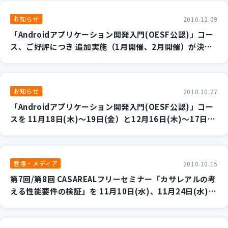
新規開発サービス
お知らせ
2010.12.09
パッケージ開発
「Androidアプリケーション開発入門(OESF公認)」コー
ス、ご好評につき 追加実施（1月開催、2月開催）が決定
しました。
導入事例
イベント・セミナー
ニュース
お知らせ
2010.10.27
採用情報
「Androidアプリケーション開発入門(OESF公認)」コー
スを 11月18日(木)～19日(金）と12月16日(木)～17日
Contact
(金)に開催します。
登壇・メディア
2010.10.15
第7回/第8回 CASAREALフリーセミナー「カサレアルの考
える性能要件の検証」を 11月10日(水)、11月24日(水)に
開催します。