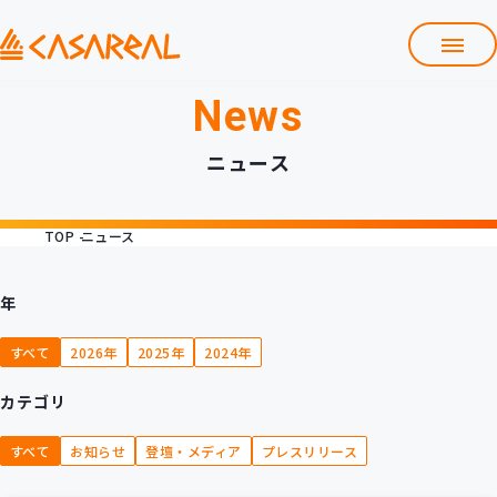
News
TOP
カサレアルについて
ニュース
会社情報
サービス
TOP
ニュース
プロダクト開発支援
クラウド導入支援
Git導入支援
年
システム構築支援
すべて
2026年
2025年
2024年
研修サービス
カテゴリ
定型コース
新入社員コース
すべて
お知らせ
登壇・メディア
プレスリリース
カスタマイズコース
教材購入