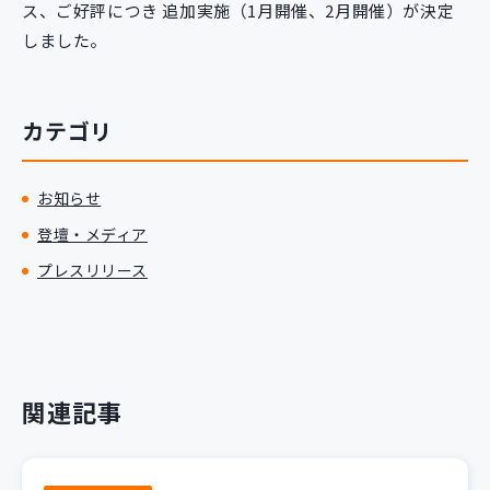
ス、ご好評につき 追加実施（1月開催、2月開催）が決定
新規開発サービス
しました。
パッケージ開発
カテゴリ
導入事例
イベント・セミナー
ニュース
お知らせ
採用情報
登壇・メディア
Contact
プレスリリース
関連記事