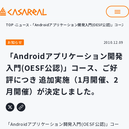
TOP
ニュース
「Androidアプリケーション開発入門(OESF公認)」コ
TOP
カサレアルについて
お知らせ
2010.12.09
会社情報
サービス
「Androidアプリケーション開発
プロダクト開発支援
入門(OESF公認)」コース、ご好
クラウド導入支援
Git導入支援
評につき 追加実施（1月開催、2
システム構築支援
月開催）が決定しました。
研修サービス
定型コース
新入社員コース
カスタマイズコース
教材購入
「Androidアプリケーション開発入門(OESF公認)」コー