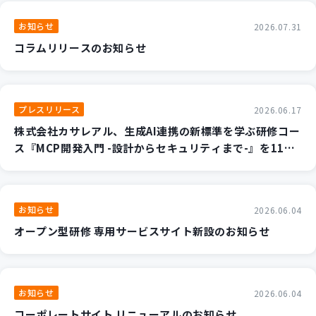
新規開発サービス
お知らせ
2026.07.31
パッケージ開発
コラムリリースのお知らせ
導入事例
イベント・セミナー
プレスリリース
2026.06.17
ニュース
株式会社カサレアル、生成AI連携の新標準を学ぶ研修コー
採用情報
ス『MCP開発入門 -設計からセキュリティまで-』を11月
より提供開始 ～AIエージェントのカスタマイズと安全な
Contact
実装手法を2日間で集中習得～
お知らせ
2026.06.04
オープン型研修 専用サービスサイト新設のお知らせ
お知らせ
2026.06.04
コーポレートサイト リニューアルのお知らせ