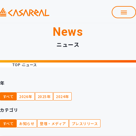
News
TOP
カサレアルについて
ニュース
会社情報
サービス
TOP
ニュース
プロダクト開発支援
クラウド導入支援
Git導入支援
年
システム構築支援
すべて
2026年
2025年
2024年
研修サービス
カテゴリ
定型コース
新入社員コース
すべて
お知らせ
登壇・メディア
プレスリリース
カスタマイズコース
教材購入